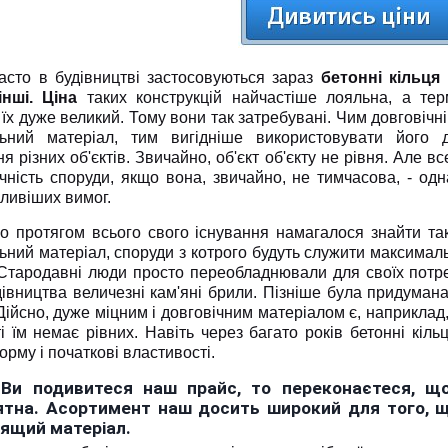
асто в будівництві застосовуються зараз
бетонні кільця
інші. Ціна
таких конструкцій найчастіше лояльна, а тер
їх дуже великий. Тому вони так затребувані. Чим довговічн
льний матеріал, тим вигідніше використовувати його 
я різних об'єктів. Звичайно, об'єкт об'єкту не рівня. Але вс
чність споруди, якщо вона, звичайно, не тимчасова, - одн
ливіших вимог.
о протягом всього свого існування намагалося знайти та
ьний матеріал, споруди з котрого будуть служити максимал
 Стародавні люди просто переобладнювали для своїх потр
дівництва величезні кам'яні брили. Пізніше була придуман
Дійсно, дуже міцним і довговічним матеріалом є, наприклад, б
і їм немає рівних. Навіть через багато років бетонні кіл
рму і початкові властивості.
Ви подивитеся наш прайс, то переконаєтеся, що
ятна. Асортимент наш досить широкий для того, щ
дящий матеріал.