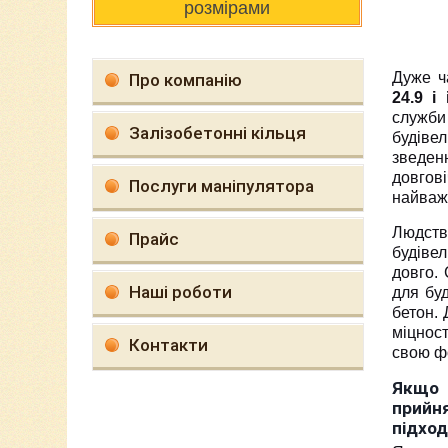
розмірами
Дуже ч
Про компанію
24.9 і 
служби 
Залізобетонні кільця
будіве
зведенн
довгові
Послуги маніпулятора
найваж
Людств
Прайс
будівел
довго.
Наші роботи
для бу
бетон. 
міцност
Контакти
свою фо
Якщо 
прийн
підхо