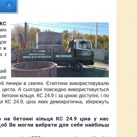
 КС
мін
іше
для
е ж
а з
кий
ьно
еб печери в скелях. Єгиптяни використовували
а цегла. А сьогодні повсюдно використовується
етонні кільця. КС 24.9 і за ціною доступні, і по
ьця КС 24.9, ціна яких демократична, збережуть
 на бетонні кільця КС 24.9 ціна у нас
об Ви могли вибрати для себе найбільш