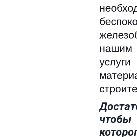
необхо
беспок
железо
нашим 
услуги
матер
строит
Достат
чтобы 
котор