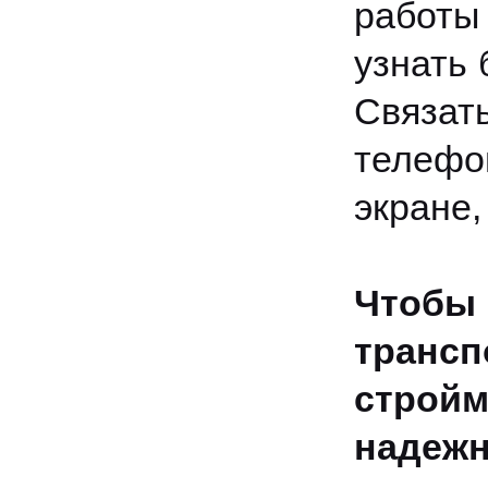
работы
узнать 
Связа
телефо
экране,
Чтоб
транс
строй
надеж