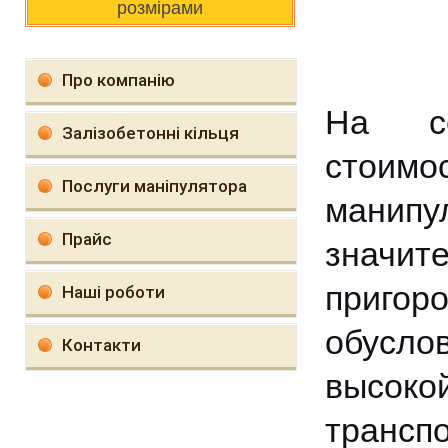
розмірами
Про компанію
На се
Залізобетонні кільця
стои
Послуги маніпулятора
манипу
Прайс
значит
при
Наші роботи
обусл
Контакти
высоко
трансп