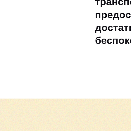
тран
предос
достат
беспок