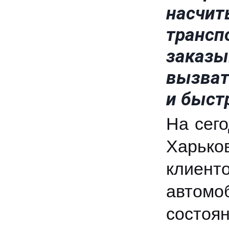
насч
транс
заказ
вызват
и быст
На сег
Харько
клиенто
автом
состоя