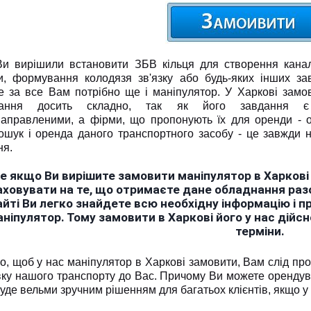
и вирішили встановити ЗБВ кільця для створення каналі
и, формування колодязя зв'язку або будь-яких інших за
 за все Вам потрібно ще і маніпулятор. У Харкові замо
нання досить складно, так як його завдання є
направленими, а фірми, що пропонують їх для оренди - 
ошук і оренда даного транспортного засобу - це завжди 
ня.
е якщо Ви вирішите замовити маніпулятор в Харкові
аховувати на те, що отримаєте дане обладнання раз
айті Ви легко знайдете всю необхідну інформацію і п
ніпулятор. Тому замовити в Харкові його у нас дійс
терміни.
го, щоб у нас маніпулятор в Харкові замовити, Вам слід п
вку нашого транспорту до Вас. Причому Ви можете орендува
уде вельми зручним рішенням для багатьох клієнтів, якщо у 