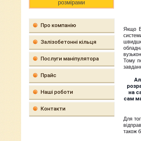
розмірами
Про компанію
Якщо В
систем
Залізобетонні кільця
швидше
облад
вузько
Послуги маніпулятора
Тому п
завдан
Прайс
Ал
розр
Наші роботи
на с
сам ма
Контакти
Для то
відпра
також б