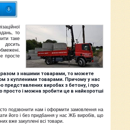
заційної
вдань, то
вити таке
 досить
обмежені.
не просте
 разом з нашими товарами, то можете
ом з купленими товарами. Причому у нас
ро представлених виробах з бетону, і про
но просто і можна зробити це в найкоротші
росто подзвонити нам і оформити замовлення на
ти його і без придбання у нас ЖБ виробів, що
них вже закуплені всі товари.