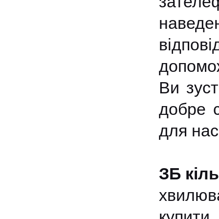
зателе
наведе
відпов
допомож
Ви зуст
добре с
для нас
ЗБ кіл
хвилюв
купит