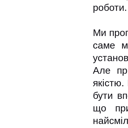
роботи.
Ми проп
саме м
устано
Але пр
якістю.
бути вп
що при
найсмі