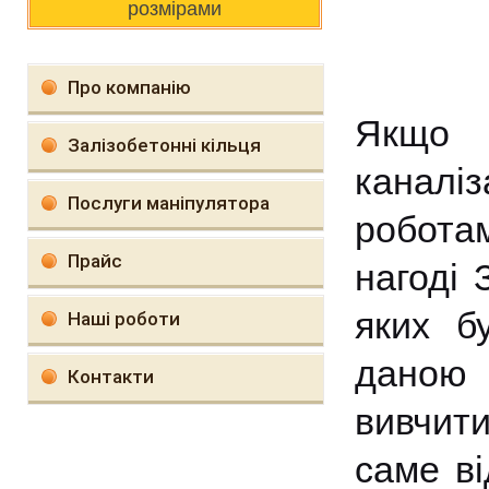
розмірами
Про компанію
Якщо 
Залізобетонні кільця
канал
Послуги маніпулятора
робот
Прайс
нагоді 
яких б
Наші роботи
даною 
Контакти
вивчити
саме ві