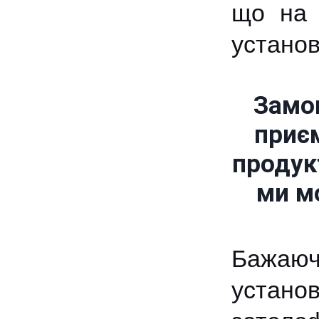
що на 
установ
Замов
приєм
продукт
ми м
Бажаючи
устано