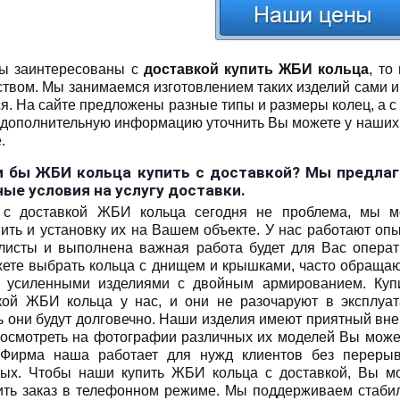
ы заинтересованы с
доставкой купить ЖБИ кольца
, то
ством. Мы занимаемся изготовлением таких изделий сами и
ся. На сайте предложены разные типы и размеры колец, а с
дополнительную информацию уточнить Вы можете у наших 
.
и бы ЖБИ кольца купить с доставкой? Мы предла
ые условия на услугу доставки.
 с доставкой ЖБИ кольца сегодня не проблема, мы 
ить и установку их на Вашем объекте. У нас работают оп
листы и выполнена важная работа будет для Вас операт
ете выбрать кольца с днищем и крышками, часто обращаю
 усиленными изделиями с двойным армированием. Куп
кой ЖБИ кольца у нас, и они не разочаруют в эксплуат
ь они будут долговечно. Наши изделия имеют приятный вн
посмотреть на фотографии различных их моделей Вы може
 Фирма наша работает для нужд клиентов без переры
ых. Чтобы наши купить ЖБИ кольца с доставкой, Вы м
ть заказ в телефонном режиме. Мы поддерживаем стаби