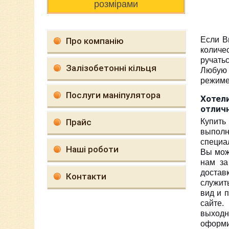
розмірами
Если В
Про компанію
количе
ручать
Залізобетонні кільця
Любую 
режиме
Послуги маніпулятора
Хотел
отличн
Прайс
Купить
выполн
специа
Наші роботи
Вы мож
нам за
достав
Контакти
служит
вид и 
сайте.
выходн
оформи