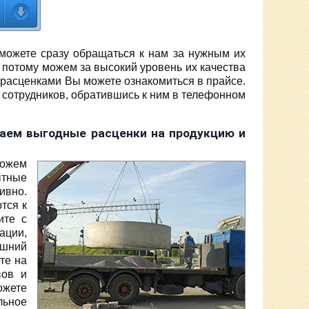
 можете сразу обращаться к нам за нужным их
 потому можем за высокий уровень их качества
 расценками Вы можете ознакомиться в прайсе.
сотрудников, обратившись к ним в телефонном
гаем выгодные расценки на продукцию и
можем
ытные
ивно.
тся к
ите с
ации,
ешний
те на
вов и
ожете
льное