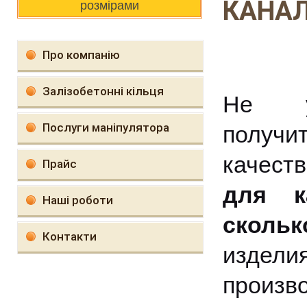
КАНА
розмірами
Про компанію
Залізобетонні кільця
Не уп
Послуги маніпулятора
получ
качес
Прайс
для к
Наші роботи
скольк
Контакти
изде
произв