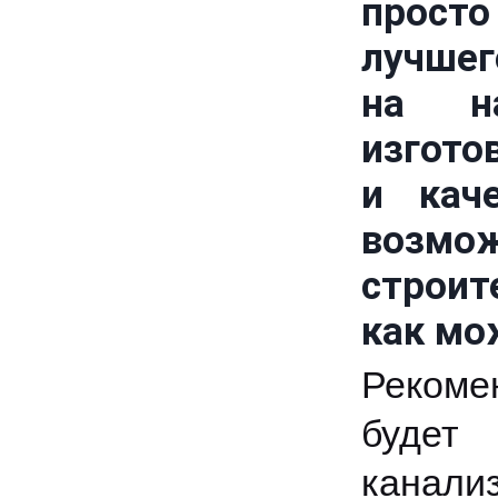
просто
лучшег
на на
изгото
и кач
возмо
строит
как мо
Рекоме
будет
канали