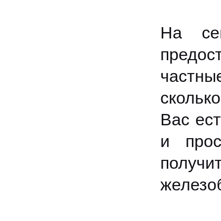
На се
предос
частны
скольк
Вас ест
и прос
получ
железо