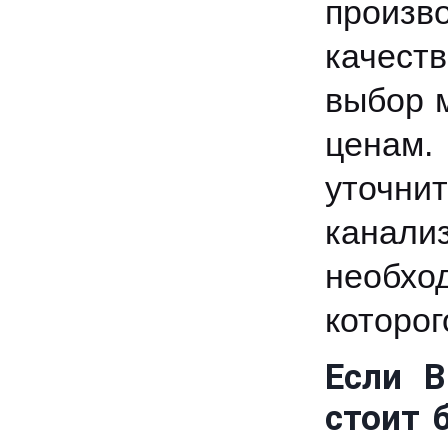
произв
качест
выбор 
ценам.
уточни
канал
необх
которог
Если В
стоит 