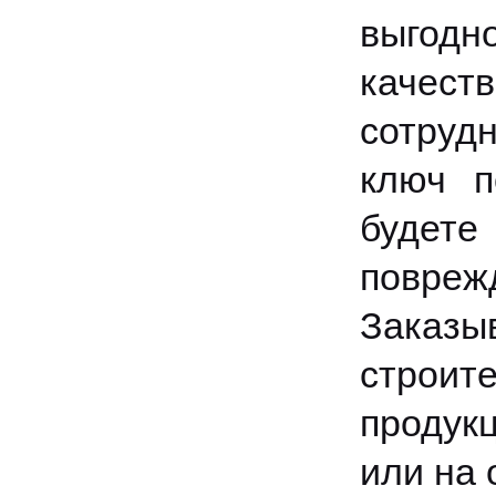
выгодно
качест
сотруд
ключ п
будете
повре
Заказы
строит
продукц
или на