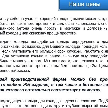
ить у себя на участке хороший колодец нынче может каждый
бится не так много времени и сил, если использовать сп
ванного бетона очень просты в монтаже и долговечны
ый колодец или скважину проще простого.
ждого колодца понадобится кольцо
определенного ди
еристиками. Возможно, для Вашего колодца подойдет коль
, если учитывать его большой срок службы. Работать с н
. Для установки кольца в ранее вырытую яму понадобит
биль с манипулятором. Мы понимаем, что техника такая 
оставить на место строительства бетонное кольцо 2м. Цен
енностей заказа.
шей производственной фирме можно без про
ать любые ЖБ изделия, в том числе и бетонное к
на которого оптимально соответствует качеству.
подходящего кольца для колодца – дело не сложное. Подб
 нужно соответственно диаметру и глубине вырытой ямы