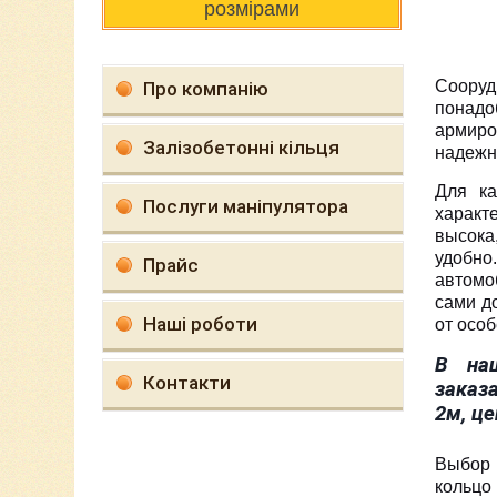
розмірами
Сооруд
Про компанію
понадо
армиро
Залізобетонні кільця
надежн
Для ка
Послуги маніпулятора
характ
высока
удобно
Прайс
автомо
сами д
Наші роботи
от особ
В на
Контакти
заказ
2м, це
Выбор 
кольцо