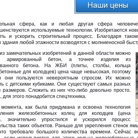
ельная сфера, как и любая другая сфера человеческ
шенствуются используемые технологии. Изобретаются нов
ить и ускорить строительный процесс. Благодаря тако
я здания любой этажности возводятся с молниеносной быст
из замечательных изобретений в данной области можно
ть армированный бетон, а точнее изделия из
ованного бетона. На ЖБИ (плиты, столбы, кольца
бетонные для колодцев) цена чаще невысокая, поэтому
я они пользуются невероятным спросом. Их можно
ть с детскими кубиками. Они существуют самых разных
 размеров. Сложить из них что-либо довольно просто.
 для этого понадобится спецтехника.
 момента, как была придумана и освоена технология
вления железобетонных колец для колодцев (цена
я), значительно упростился и ускорился процесс
ельства таких объектов. Раньше для укрепления стенок я
 что требовало большого количества времени. Сейчас в
, если используются для этого кольца железобетонные 