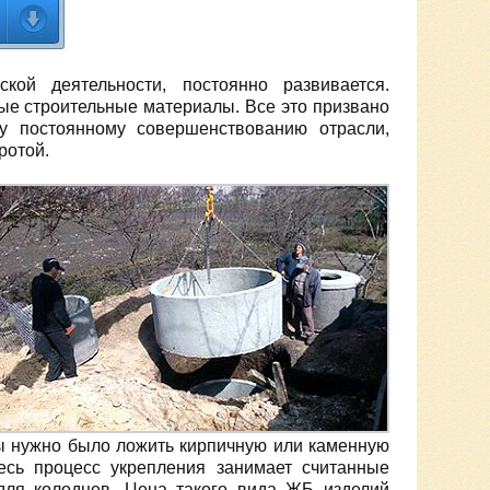
ой деятельности, постоянно развивается.
ые строительные материалы. Все это призвано
му постоянному совершенствованию отрасли,
ротой.
мы нужно было ложить кирпичную или каменную
есь процесс укрепления занимает считанные
для колодцев. Цена такого вида ЖБ изделий