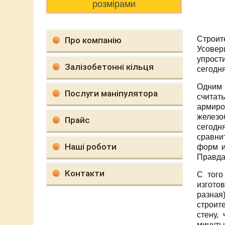
розмірами
Строит
Про компанію
Усовер
упрост
Залізобетонні кільця
сегодн
Одним 
Послуги маніпулятора
счита
армир
железо
Прайс
сегодн
сравни
Наші роботи
форм и
Правда,
Контакти
С того
изгото
разна
строит
стену,
минуты