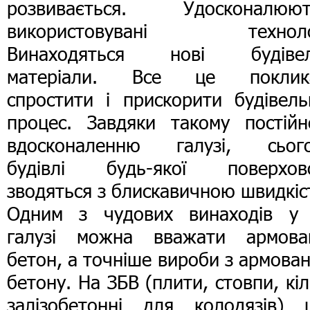
розвивається. Удосконалюют
використовувані технолог
Винаходяться нові будівел
матеріали. Все це поклик
спростити і прискорити будівель
процес. Завдяки такому постійн
вдосконаленню галузі, сього
будівлі будь-якої поверхово
зводяться з блискавичною швидкіс
Одним з чудових винаходів у 
галузі можна вважати армова
бетон, а точніше вироби з армова
бетону. На ЗБВ (плити, стовпи, кі
залізобетонні для колодязів) ц