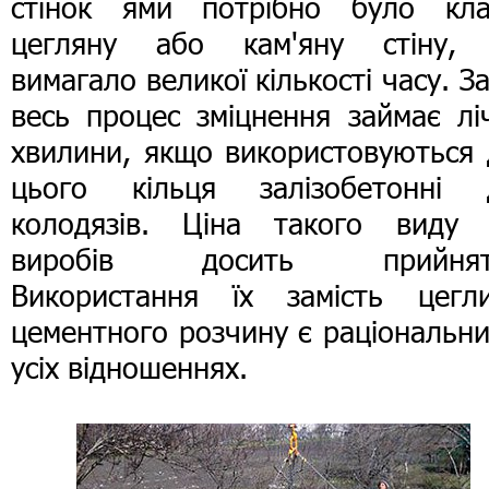
стінок ями потрібно було кла
цегляну або кам'яну стіну,
вимагало великої кількості часу. З
весь процес зміцнення займає лі
хвилини, якщо використовуються 
цього кільця залізобетонні 
колодязів. Ціна такого виду
виробів досить прийнят
Використання їх замість цегл
цементного розчину є раціональн
усіх відношеннях.